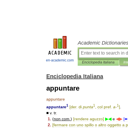
Academic Dictionarie
en-academic.com
Enciclopedia Italiana
Int
Enciclopedia Italiana
appuntare
appuntare
1
1
1
appuntare
[
der
.
di
punta
,
col
pref
.
a
-
]
.
■
v
.
tr
.
1
.
(
non
com
.
)
[
rendere
aguzzo
]
▶◀
e
◀▶
[
➨
2
.
[
fermare
con
uno
spillo
o
altro
oggetto
a
p