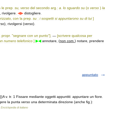
n
le
prep
.
su
,
verso
del
secondo
arg
.
:
a
.
lo
sguardo
su
(
o
verso
)
la
,
rivolgere
.
◀▶
distogliere
.
irizzato
,
con
la
prep
.
su
:
i
sospetti
si
appuntarono
su
di
lui
]
rso
),
rivolgersi
(
verso
).
;
propr
. "
segnare
con
un
punto
"]
. —
[
scrivere
qualcosa
per
un
numero
telefonico
]
▶◀
annotare
, (
non
com
.
)
notare
,
prendere
appuntato
A v. tr. 1 Fissare mediante oggetti appuntiti: appuntare un fiore.
gere la punta verso una determinata direzione (anche fig.):
…
Enciclopedia di italiano