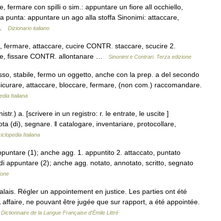
, fermare con spilli o sim.: appuntare un fiore all occhiello,
i la punta: appuntare un ago alla stoffa Sinonimi: attaccare,
e …
Dizionario italiano
re, fermare, attaccare, cucire CONTR. staccare, scucire 2.
rare, fissare CONTR. allontanare …
Sinonimi e Contrari. Terza edizione
e fisso, stabile, fermo un oggetto, anche con la prep. a del secondo
sicurare, attaccare, bloccare, fermare, (non com.) raccomandare.
dia Italiana
istr.) a. [scrivere in un registro: r. le entrate, le uscite ]
 (di), segnare. ‖ catalogare, inventariare, protocollare,
iclopedia Italiana
puntare (1); anche agg. 1. appuntito 2. attaccato, puntato
i appuntare (2); anche agg. notato, annotato, scritto, segnato
ione
lais. Régler un appointement en justice. Les parties ont été
affaire, ne pouvant être jugée que sur rapport, a été appointée.
…
Dictionnaire de la Langue Française d'Émile Littré