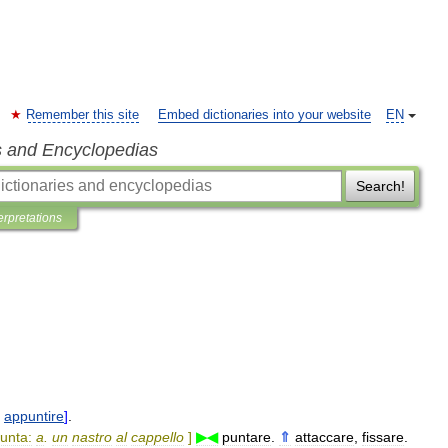
Remember this site
Embed dictionaries into your website
EN
s and Encyclopedias
Search!
erpretations
appuntire
]
.
unta:
a
.
un
nastro
al
cappello
]
▶◀
puntare
.
⇑
attaccare
,
fissare
.