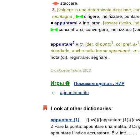
◀▶
staccare
.
3
.
[
volgere
in
una
determinata
direzione
,
co
montagna
]
▶◀
dirigere
,
indirizzare
,
puntare
■
appuntarsi
v
.
intr
.
pron
.
[
essere
rivolto
,
ind
▶◀
concentrarsi
,
convergere
,
indirizzarsi
(
ve
2
1
1
appuntare
v
.
tr
.
[
der
.
di
punto
,
col
pref
.
a
-
ricordarlo
,
anche
nella
forma
appuntarsi
:
a
.
nota
(
di
),
registrare
,
segnare
.
Enciclopedia
Italiana
.
2013
.
Игры ⚽
Поможем сделать НИР
appuntamento
Look at other dictionaries:
appuntare (1)
— {{hw}}{{appuntare (1)}{{/hw}}
2 Fare la punta: appuntare una matita. 3 Diri
appuntare l indice accusatore. B v. intr.… 