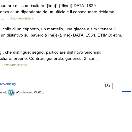
ntare e il suo risultato {{line}} {{/line}} DATA: 1829.
senza di un dipendente da un ufficio e il conseguente richiamo
 un… …
Dizionario italiano
 collo di un cappotto, un mantello, una giacca e sim.: tenere il
 un distintivo sul bavero {{line}} {{/line}} DATA: 1554. ETIMO: etim.
., che distingue: segno, particolare distintivo Sinonimi:
culiare, proprio. Contrari: generale, generico. 2. s.m.,
 …
Dizionario italiano
Advertising
18+
upal,
WordPress, MODx.