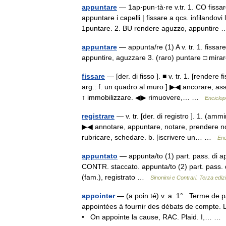
appuntare
— 1ap·pun·tà·re v.tr. 1. CO fissare
appuntare i capelli | fissare a qcs. infilandov
1puntare. 2. BU rendere aguzzo, appuntir
appuntare
— appunta/re (1) A v. tr. 1. fissa
appuntire, aguzzare 3. (raro) puntare □ mi
fissare
— [der. di fisso ]. ■ v. tr. 1. [render
arg.: f. un quadro al muro ] ▶◀ ancorare, as
↑ immobilizzare. ◀▶ rimuovere,… …
Enciclope
registrare
— v. tr. [der. di registro ]. 1. (ammin
▶◀ annotare, appuntare, notare, prendere nota
rubricare, schedare. b. [iscrivere un… …
Enc
appuntato
— appunta/to (1) part. pass. di ap
CONTR. staccato. appunta/to (2) part. pass. d
(fam.), registrato …
Sinonimi e Contrari. Terza ediz
appointer
— (a poin té) v. a. 1° Terme de pa
appointées à fournir des débats de compte. L 
• On appointe la cause, RAC. Plaid. I,… 