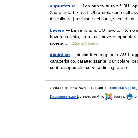
appuntatura
— 1ap·pun·ta·tù·ra s.f. BU l appu
2ap·pun·ta·tù·ra s.f. OB annotazione dell as
disciplinare | revisione dei conti, spec. di
bavero
— bà·ve·ro s.m. CO risvolto intorno al
bavero rialzato, tirare su il bavero, appuntare
incerta …
Dizionario italiano
distintivo
— di·stin·tì·vo agg., s.m. AU 1. agg
caratteristico, caratterizzante, particolare, pe
contrassegno che serve a distinguere e…
© Academic, 2000-2026
Contact us:
Technical Support
,
Dictionaries export
, created on PHP,
Joomla,
Dr